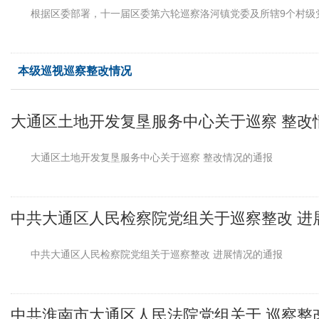
根据区委部署，十一届区委第六轮巡察洛河镇党委及所辖9个村级
本级巡视巡察整改情况
大通区土地开发复垦服务中心关于巡察 整改
大通区土地开发复垦服务中心关于巡察 整改情况的通报
中共大通区人民检察院党组关于巡察整改 进
中共大通区人民检察院党组关于巡察整改 进展情况的通报
中共淮南市大通区人民法院党组关于 巡察整