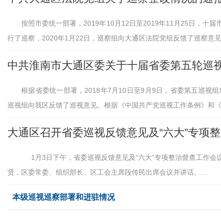
按照市委统一部署，2019年10月12日至2019年11月25日，
行了巡察，2020年1月22日，巡察组向大通区法院党组反馈了巡察意见。
中共淮南市大通区委关于十届省委第五轮巡
根据省委统一部署，2018年7月10日至9月9日，省委第五巡视
巡视组向我区反馈了巡视意见。根据《中国共产党巡视工作条例》和《中
大通区召开省委巡视反馈意见及“六大”专项
1月3日下午，省委巡视反馈意见及“六大”专项整治督查工作会
贤，区委常委、组织部长、区工会主席段传民出席会议并讲话。...
本级巡视巡察部署和进驻情况