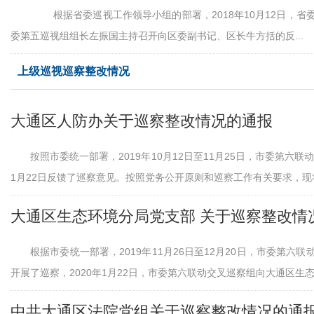
根据省委巡视工作领导小组的部署，2018年10月12日，省
委第五巡视组组长左振国主持召开向区委副书记、区长牛方括的反...
上级巡视巡察整改情况
大通区人防办关于巡察整改情况的通报
按照市委统一部署，2019年10月12日至11月25日，市委第六联
1月22日反馈了巡察意见。按照党务公开原则和巡察工作有关要求，现将巡
大通区生态环境分局党支部 关于巡察整改情
根据市委统一部署，2019年11月26日至12月20日，市委第
开展了巡察，2020年1月22日，市委第六联动交叉巡察组向大通区生态环
中共大通区法院党组关于巡察整改情况的通