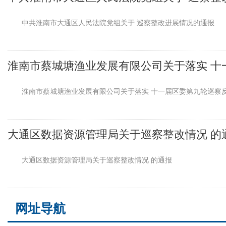
中共淮南市大通区人民法院党组关于 巡察整改进展情况的通报
淮南市蔡城塘渔业发展有限公司关于落实 十一届区委第九轮巡察
大通区数据资源管理局关于巡察整改情况 的
大通区数据资源管理局关于巡察整改情况 的通报
网址导航