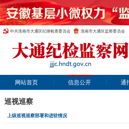
中共淮南市大通区纪律检查委员会
淮南市大通区监察委员会
网站首页
信息公开
通
巡视巡察
上级巡视巡察部署和进驻情况