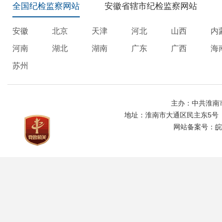
全国纪检监察网站
安徽省辖市纪检监察网站
安徽
北京
天津
河北
山西
内
河南
湖北
湖南
广东
广西
海
苏州
主办：中共淮南
地址：淮南市大通区民主东5号
网站备案号：
皖