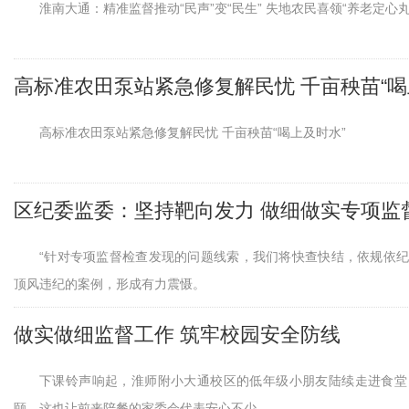
淮南大通：精准监督推动“民声”变“民生” 失地农民喜领“养老定心丸
高标准农田泵站紧急修复解民忧 千亩秧苗“喝
高标准农田泵站紧急修复解民忧 千亩秧苗“喝上及时水”
区纪委监委：坚持靶向发力 做细做实专项监
“针对专项监督检查发现的问题线索，我们将快查快结，依规依
顶风违纪的案例，形成有力震慑。
做实做细监督工作 筑牢校园安全防线
下课铃声响起，淮师附小大通校区的低年级小朋友陆续走进食堂
颐，这也让前来陪餐的家委会代表安心不少。