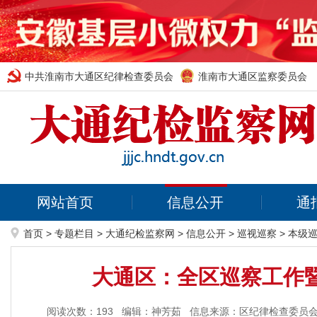
中共淮南市大通区纪律检查委员会
淮南市大通区监察委员会
网站首页
信息公开
通
首页
>
专题栏目
>
大通纪检监察网
>
信息公开
>
巡视巡察
>
本级
大通区：全区巡察工作
阅读次数：
193
编辑：神芳茹
信息来源：区纪律检查委员