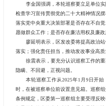
李金国强调，本轮巡察要立足单位实
检查学习宣传贯彻党的二十大精神情况摆
落实党中央重大决策部署是否存在不自觉
愿做群众工作；是否存在廉洁用权及廉政
廖延明
表示，区发改委将
提高政治站
落实；强化责任担当，推动发改事业高质
徐震表示，要充分认识巡察工作的重
隐瞒、不回避，正视问题
。
本轮巡察工作从
202
5
年
1
月
9
日开始
时，在
被巡察单位前
设置意见箱。巡察组
条例规定，
区委第一
巡察组主要受理反映