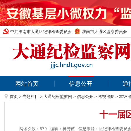
中共淮南市大通区纪律检查委员会
淮南市大通区监察委员会
网站首页
信息公开
通
首页
>
专题栏目
>
大通纪检监察网
>
信息公开
>
巡视巡察
>
本级
十一届
阅读次数：
579
编辑：神芳茹
信息来源：区纪律检查委员