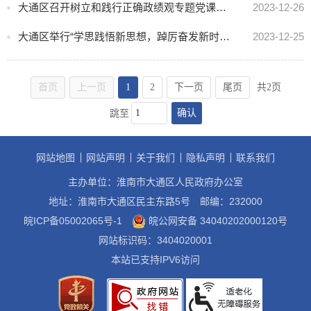
大通区召开树立和践行正确政绩观专题党课报告会
2023-12-26
大通区举行“学思践悟新思想，踔厉奋发新时代”微党课大赛
2023-12-25
首页
上一页
1
2
下一页
尾页
共2页
确认
跳至
网站地图
网站声明
关于我们
隐私声明
联系我们
主办单位：淮南市大通区人民政府办公室
地址：淮南市大通区民主东路5号
邮编：232000
皖ICP备05002065号-1
皖公网安备 34040202000120号
网站标识码：3404020001
本站已支持IPV6访问