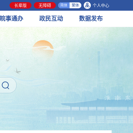
长辈版
无障碍
个人中心
简体
繁体
皖事
通办
政民
互动
数据
发布