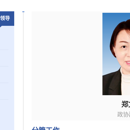
领导
郑
政协