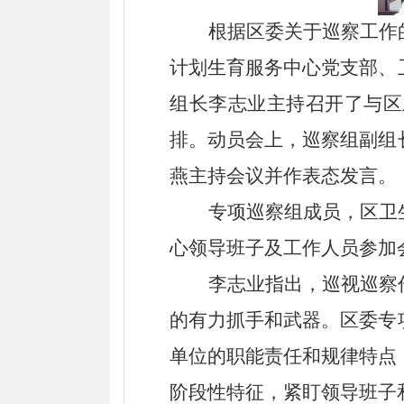
根据
区
委关于巡察工作
计划生育服务中心党支部、
组
长
李志业
主持召开
了
与
区
排。动员会上，
巡察组副组
燕
主持会议并作表态发言。
专项
巡察组成员，
区卫
心领导班子及工作人员参加
李志业
指出，
巡视巡察
的有力抓手和武器。区委专
单位
的职能责任和规律特点
阶段性特征，紧盯领导班子