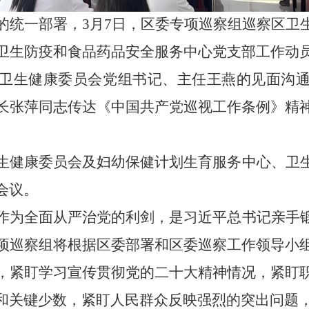
的统一部署，
3
月
7
日，
区
委
专项
巡察组巡察
区
卫
卫生防疫和食品药品安全服务中心党支部
工作动
卫生健康委员会党组
书记、主任王燕
的见面沟
长张萍同志传达《中国共产党巡视工作条例》精
生健康委员会及妇幼保健计划生育服务中心、卫
会
议。
作为全面从严治党的利剑，是习近平总书记亲手
项巡察组将根据区委部署和区委巡察工作领导小
，紧盯学习宣传贯彻党的二十大精神情况，紧盯
和关键少数，紧盯人民群众反映强烈的突出问题