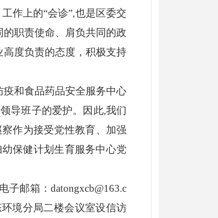
、工作上的“会诊”,也是
区委
交
同的职责使命、肩负共同的政
业高度负责的态度，积极支持
防疫和食品药品安全服务中心
及领导班子
的爱护。因此
,我们
巡
察
作为接受党性教育、加强
妇幼保健计划生育服务中心党
电子邮箱：
datongxcb
@
163.c
态环境分局二楼会议室设信访