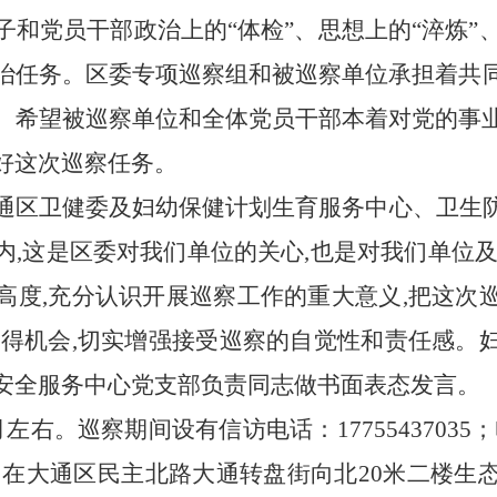
子和党员干部政治上的
“体检”、思想上的“淬炼”
治任务。
区委专项巡察
组和
被巡察单位
承担着共
。希望
被巡察单位
和
全体
党员干部本着对党的事
好这次
巡察
任务
。
通区卫健委及
妇幼保健计划生育服务中心、卫生
内
,这是
区
委对我们单位的关心
,也是对
我们
单位
高度
,充分认识开展巡
察
工作的重大意义
,把这次
难得机会,切实增强接受巡
察
的自觉性和责任感。
安全服务中心党支部负责同志做书面表态发言。
月左右。巡察期间设有信访电话：
17755437035
；
，在大通区民主北路大通转盘街向北
20米二楼生