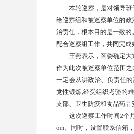
本轮巡察，
是对领导班
给巡察组和
被巡察单位
的政
治责任，根本目的是一致的
配合
巡察
组工作，共同完成
王燕表示，区委
确定
大
作为此次被
巡
察
单位
范围之
一定
会
从讲政治、负责任的
党性锻炼
,经受组织考验的
支部、卫生防疫和食品药品
这次
巡察
工作
时间
2个
om
。同时，设置联系信箱