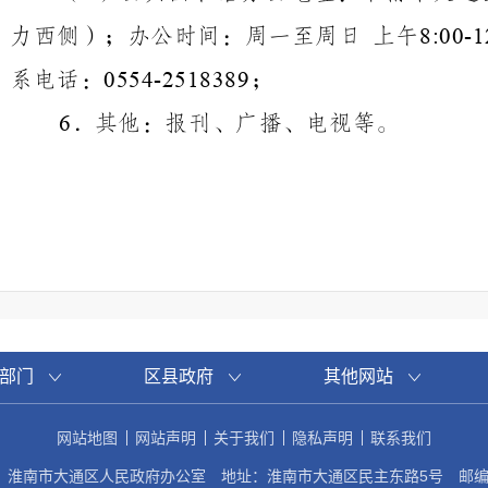
力西侧）；办公时间：周一至周日
上午
8:00-1
系电话：
；
0554-2518389
．其他：报刊、广播、电视等。
6
（三）政府信息编排体系。
政府信息公开目录使用电子文档方式编排
要含以下要素：
索引
信息分
内容分
发文日
发布机
成文日
生效时
号
类
类
期
构
期
间
部门
区县政府
其他网站
索引号：索引号是为方便信息索取所编
1.
唯一的信息索引号。
网站地图
网站声明
关于我们
隐私声明
联系我们
信息分类。根据目录分类进行选择。
2.
：淮南市大通区人民政府办公室
地址：淮南市大通区民主东路5号
邮编