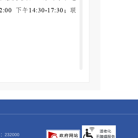
下午
；联
2:00
14:30-17:30
、记录和存储各类信息，主
废止时
名
点击
文
关键
间
称
量
号
词
排的信息编码，每条信息有
：232000