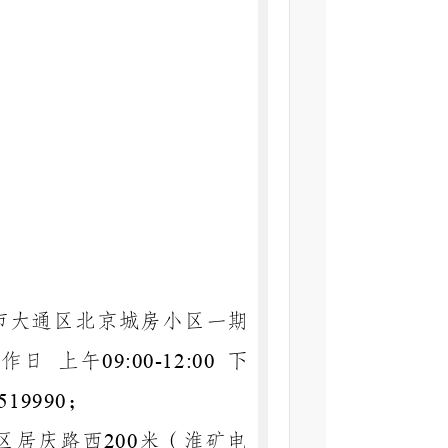
市大通区北京城房小区一期
工作日
上午
下
09:00-12:00
；
519990
区居庆路西
米（淮矿电
200