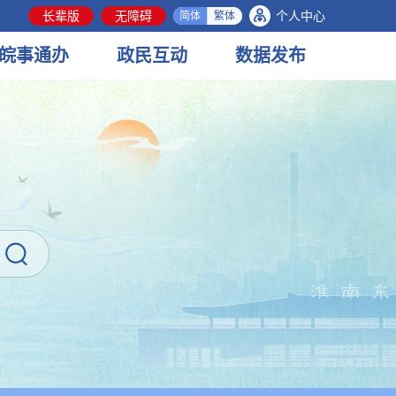
长辈版
无障碍
个人中心
简体
繁体
皖事
通办
政民
互动
数据
发布