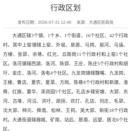
行政区划
发布日期：2026-07-31 12:40
来源：大通区民政局
大通区辖
3
个镇、
1
个乡、
1
个街道、
16
个社区、
42
个行政
村。其中上窑镇辖上窑、外窑、泉源、马岗、窑河、马庙、
方楼、张郢、余巷、红光、云南岗
11
个行政村和上窑
1
个社
区。洛河镇辖西湖、洛河、陈郢、王庄、陈庄
5
个行政村和胡
圩、金庄、洛河、洛电
4
个社区。九龙岗镇辖魏嘴、九龙岗、
王楼、曹店、夏农、夏菜、方岗、陈巷
8
个行政村和新建、淮
舜、红旗、重华、泽润园
5
个社区。孔店乡辖安塘、大郢、东
河、古堆、河沿、洪圩、胡拐、欢灯、孔店、刘庄、毛郢、
沈大郢、柿元、舜南、松林、王祠、吴大郢、新街
18
个行政
村。大通街道辖瀚城、矿南、站后、居南、远望、居北
6
个社
区。