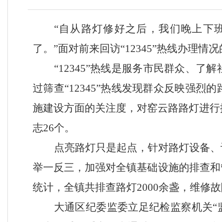
“
自从路灯修好之后，我们晚上下
了。
”
面对前来回访
“12345”
热线办理情况
“12345”
热线是服务市民群众、了解
过筛查
“12345”
热线发现群众反映强烈的
施建设方面的关注度，对窑云路路灯进行
志
26
个。
点亮路灯只是起点，针对路灯设备、
举一反三，加强对全镇基础设施的排查和
统计，全镇共排查路灯
2000
余
盏，维修故
大通区纪委监委立足纪检监察机关
“