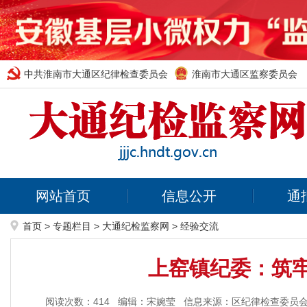
中共淮南市大通区纪律检查委员会
淮南市大通区监察委员会
网站首页
信息公开
通
首页
>
专题栏目
>
大通纪检监察网
>
经验交流
上窑镇纪委：筑
阅读次数：
414
编辑：宋婉莹
信息来源：区纪律检查委员