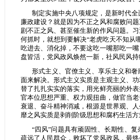
制定实施中央八项规定，是新时代全
廉政建设？就是因为不正之风和腐败问题
剧不正之风、甚至催生新的作风问题。习
何抓时，就想到要解决“老虎吃天不知从
吃进去、消化掉，不要这吃一嘴那吃一嘴
盘皆活，党风政风焕然一新，社风民风持
形式主义、官僚主义、享乐主义和奢
面来解决。形式主义实质是主观主义、功
替了扎扎实实的落实，用光鲜亮丽的外表
官本位思想严重、权力观扭曲，做官当老
衰退、奋斗精神消减，根源是世界观、人
靡之风实质是剥削阶级思想和腐朽生活方
“四风”问题具有顽固性、长期性、复
疏远了人民群众，败坏了党风政风，最终