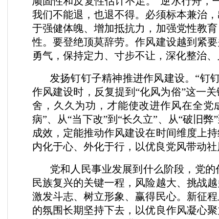
顽固性和反复性估计不足。“逆水行舟，
我们不能退，也退不得。必须标本兼治，
于强健体魄、增加抵抗力，加强党性教育
性。要登绝顶莫辞劳。作风建设越到紧要
勇气，保持定力、寸步不让，深化整治、
发扬钉钉子精神推进作风建设。“钉
作风建设时，反复提到“化风为俗”这一
舍，久久为功，才能使改进作风在全党成
病”、从“当下改”到“长久立”、从“破旧
成效，定能推动作风建设在时间维度上持
内化于心、外化于行，以优良党风带动社
党和人民事业发展到什么阶段，党的
民族复兴的关键一程，风险越大、挑战越
激发斗志、树立形象、赢得民心。新征程
的氛围长期坚持下去，以优良作风凝心聚