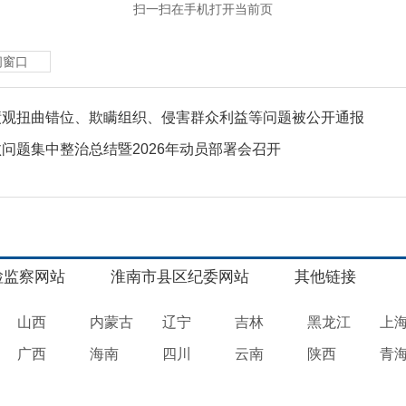
扫一扫在手机打开当前页
闭窗口
绩观扭曲错位、欺瞒组织、侵害群众利益等问题被公开通报
问题集中整治总结暨2026年动员部署会召开
检监察网站
淮南市县区纪委网站
其他链接
山西
内蒙古
辽宁
吉林
黑龙江
上
广西
海南
四川
云南
陕西
青