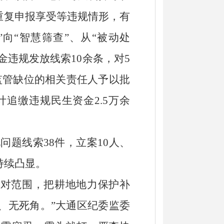
重复申报享受等违规情形，有
向“智慧筛查”、从“被动处
金违规发放线索
10余条，对5
监管缺位的相关责任人予以批
计追缴违规民生资金
2.5万余
问题线索38件，立案10人、
持续凸显。
比对范围，把耕地地力保护补
、无死角
。
”
大通区纪委监委