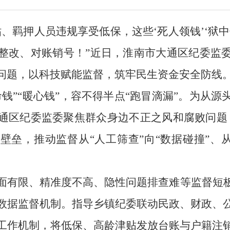
贴、羁押人员违规享受低保
，
这些
‘死人领钱’‘狱
整改、对账销号！”近日，淮南市大通区纪委
监
问题，以科技赋能监督，筑牢民生资金安全防线
命钱”“暖心钱”，容不得半点“跑冒滴漏”
。
为从源
通区纪委监委聚焦群众身边不正之风和腐败问题
据壁垒，推动监督从
“人工筛查”向“数据碰撞”、
面有限、精准度不高、隐性问题排查难等监督短
数据监督机制。指导
乡镇
纪委联动民政、财政、
工作机制，将低保、高龄津贴发放台账与户籍注