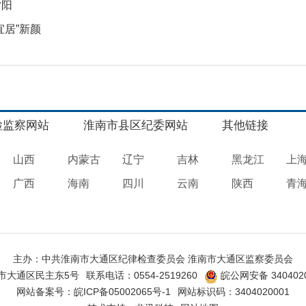
夕阳
宜居”新颜
检监察网站
淮南市县区纪委网站
其他链接
山西
内蒙古
辽宁
吉林
黑龙江
上
广西
海南
四川
云南
陕西
青
主办：中共淮南市大通区纪律检查委员会 淮南市大通区监察委员会
市大通区民主东5号
联系电话：0554-2519260
皖公网安备 3404020
网站备案号：
皖ICP备05002065号-1
网站标识码：3404020001