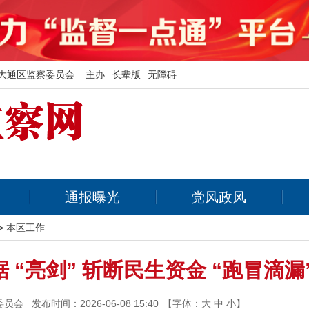
大通区监察委员会 主办
长辈版
无障碍
通报曝光
党风政风
>
本区工作
 “亮剑” 斩断民生资金 “跑冒滴漏
委员会
发布时间：2026-06-08 15:40
【字体：
大
中
小
】