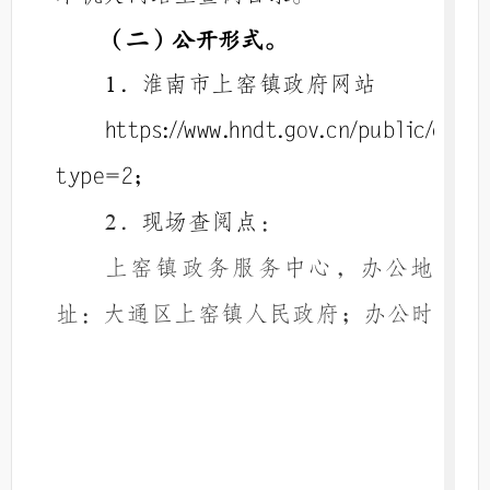
（二）公开形式。
．淮南市上窑镇政府网站
1
https://www.hndt.gov.cn/public/col
type=2；
．
现场查阅点
：
2
上窑镇政务服务中心，办公地
址：大通区上窑镇
人民政府
；办公时
间：法定工作日
上午
0
8
:00-12:00
下午
，节假日除外；联
1
4
:30-17:30
系电话：
；
0554-
3601067