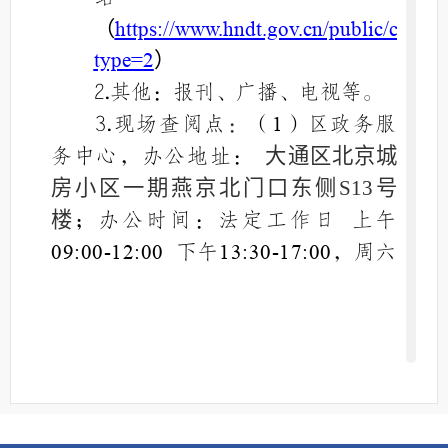
（
https://www.hndt.gov.cn/public/colu
type=2
）
2.其他：报刊、广播、电视等。
3.现场查阅点
：
（
）区政务服
1
务中心，办公地址：
大通区
北京城
房
小区
一期燕京北门口东侧
S13号
楼
；办公时间：法定工作日 上午
下午
，周六
09:00-12:00
13:30-17:00
除外；联系电话：
；
0554-2519990
（
）公共图书馆办公地址：淮
2
南市大通区居庆路西
米（淮矿电
200
力西侧）；办公时间：周一至周日
上午
下午
；
8:00-12:00
14:30-17:30