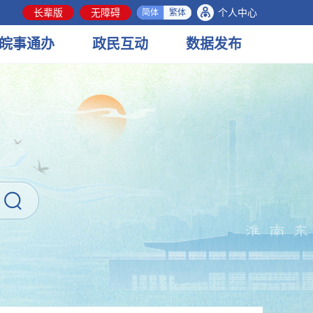
长辈版
无障碍
个人中心
简体
繁体
皖事
通办
政民
互动
数据
发布