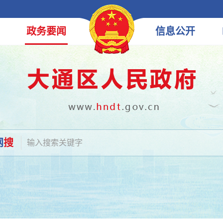
政务
要闻
信息
公开
网
搜