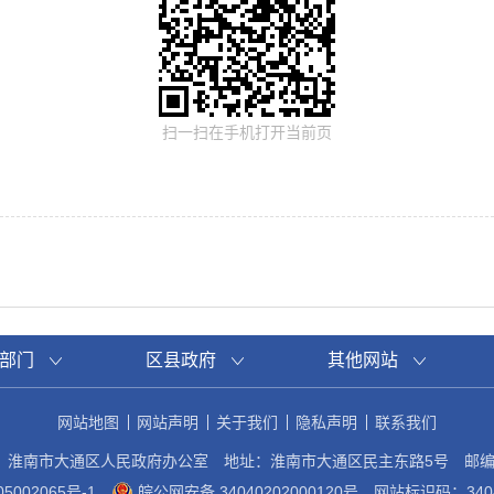
扫一扫在手机打开当前页
部门
区县政府
其他网站
网站地图
网站声明
关于我们
隐私声明
联系我们
：淮南市大通区人民政府办公室
地址：淮南市大通区民主东路5号
邮编
5002065号-1
皖公网安备 34040202000120号
网站标识码：3404