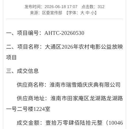
发布时间：2026-06-18 17:07
点击数：
312
来源：区委宣传部
【字体：
大
中
小
】
一、
项目编号
：
AHTC-20260530
二、
项
目名称
：
大通区
2026年农村电影公益放映
项目
三、成交信息
供应商名称：
淮南市
瑞雪婚庆庆典有限公司
供应商地址：
淮南市田家庵区龙湖路龙湖路
一号二号楼
1224室
成交金额
：
壹拾万零肆佰陆拾元整（
10046