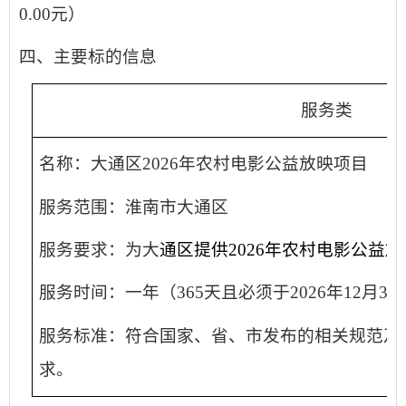
0.00元）
四、主要标的信息
服务类
名称：
大通区
2026年农村电影公益放映项目
服务范围：淮南市
大通区
服务要求：
为大
通区
提供
202
6
年农村电影公益放
服务时间：一年（
365天且必须于202
6
年
12月3
服务标准：符合国家、省、市发布的相关规范及
求。