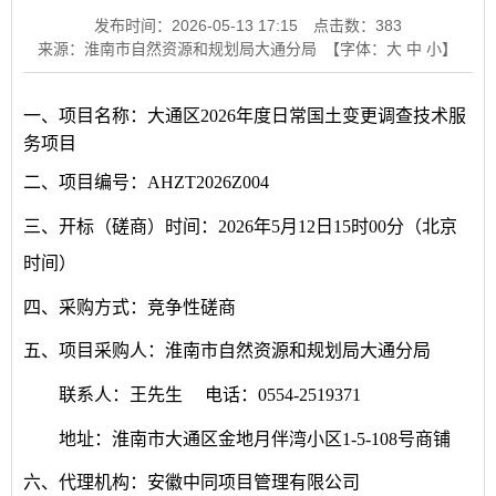
发布时间：2026-05-13 17:15
点击数：
383
来源：淮南市自然资源和规划局大通分局
【字体：
大
中
小
】
一、
项目名称：
大通区
2026年度日常国土变更调查技术服
务项目
二、
项目编号：
AHZT2026Z00
4
三、开标（
磋商
）时间：
202
6
年
5
月
12
日
15
时
00
分
（北京
时间）
四、采购方式：竞争性
磋商
五、项目
采购
人：
淮南市自然资源和规划局大通分局
联系人：
王先生
电话：
0554-2519371
地址：
淮南市大通区金地月伴湾小区
1-5-108号商铺
六、代理机构：
安徽中同项目管理有限公司