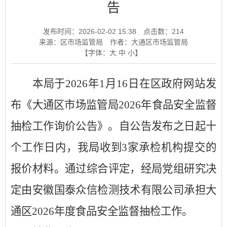
告
发布时间：2026-02-02 15:38
点击数：
214
来源：区市场监管局
作者：大通区市场监管局
【字体：
大
中
小
】
本局
于
202
6
年
1月
16
日在区政府网站发
布《大通区市场监管局
202
6
年食品
安全
监督
抽检工作询价公告》。自公告发布之日起十
个工作日内，我局收到
3
家承检机构提交的
报价材料。通过综合
评定
，经局党组研究
决
定
由
安徽国泰众信检测技术有限公司
承担大
通区
202
6
年度食品
安全
监督抽检工作。