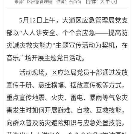
来源：区应急管理局
作者：石苗苗
【字体：
大
中
小
】
5
月
1
2
日
上午
，大通区应急管理局党支
部以
“
人人讲安全、个个会应急
——
提高防
灾减灾救灾能力
”主题宣传活动为契机，在
音乐广场开展主题
党日
活动。
活动现场，
区应急局
党员干部通过发放
宣传手册、悬挂横幅
、
摆放宣传板
等方式，
重点宣传
地震、
火灾、雷电、暴雨等
气象灾
害发生时如何开展避难、自救、互救技能，
向群众普及防灾避险知识与应急处置技能，