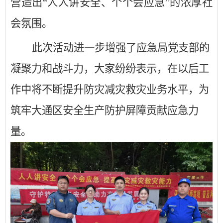
营造出
“人人讲安全、个个会应急”的浓厚社
会氛围
。
此次活动进一步增强了应急局党支部的
凝聚力和战斗力，大家纷纷表示，在以后工
作中将
不断提升防灾减灾
救灾
业务水平，为
筑牢大通区安全生产防护屏障
贡献
应急
力
量。