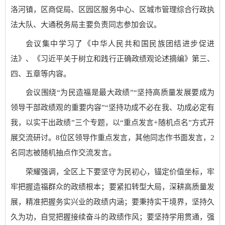
洛河镇，区商促局、区园区服务中心、区城市管理综合行政执
法大队、大通税务局主要负责同志参加会议。
会议集中学习了《中华人民共和国民族团结进步促进
法》、《习近平关于树立和践行正确政绩观论述摘编》第三、
四、五章等内容。
会议围绕“为民造福是最大政绩”“坚持高质量发展要成为
领导干部政绩观的重要内容”“坚持功成不必在我、功成必定有
我，以实干出政绩”三个专题，以“重点发言+随机点名”方式开
展交流研讨。8位区领导作重点发言，其他同志作书面发言，2
名同志被随机抽点作交流发言。
荣耀强调，全区上下要坚守为民初心，锚定价值坐标，牢
牢把握造福群众的政绩根本；要紧扣转型大局，深耕高质量发
展，精准把握务实兴业的政绩内涵；要秉持实干境界，坚持久
久为功，自觉把握接续奋斗的政绩作风；要坚持学用贯通，强