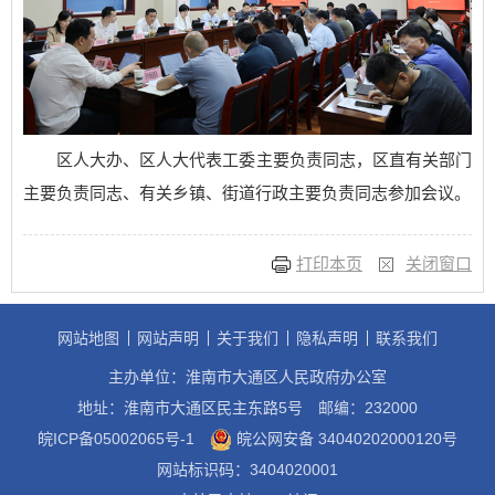
区人大办、区人大代表工委主要负责同志，区直有关部门
主要负责同志、有关乡镇、街道行政主要负责同志参加会议。
打印本页
关闭窗口
网站地图
网站声明
关于我们
隐私声明
联系我们
主办单位：淮南市大通区人民政府办公室
地址：淮南市大通区民主东路5号
邮编：232000
皖ICP备05002065号-1
皖公网安备 34040202000120号
网站标识码：3404020001