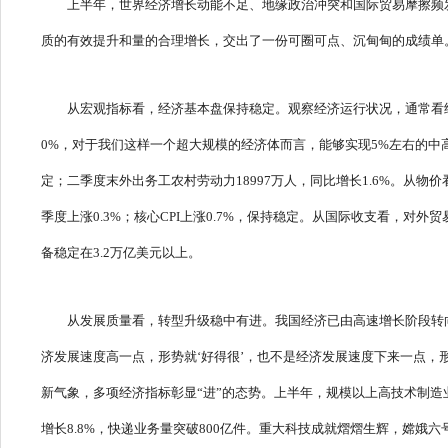
上半年，世界经济增长动能不足、地缘政治冲突和国际贸易摩擦频
质的有效提升和量的合理增长，交出了一份可圈可点、沉甸甸的成绩单。
从宏观指标看，经济基本盘保持稳定。观察经济运行状况，通常看经
0%，对于我们这样一个超大规模的经济体而言，能够实现5%左右的中高
定；二季度末外出务工农村劳动力18997万人，同比增长1.6%。从物
季度上涨0.3%；核心CPI上涨0.7%，保持稳定。从国际收支看，
备稳定在3.2万亿美元以上。
从发展质量看，转型升级稳中有进。我国经济已由高速增长阶段转向
济发展速度高一点，形势就‘好得很’，也不是经济发展速度下来一点，形
新气象，多项经济指标彰显“进”的态势。上半年，规模以上高技术制造业
增长8.8%，快递业务量突破800亿件。重大科技成就熠熠生辉，嫦娥