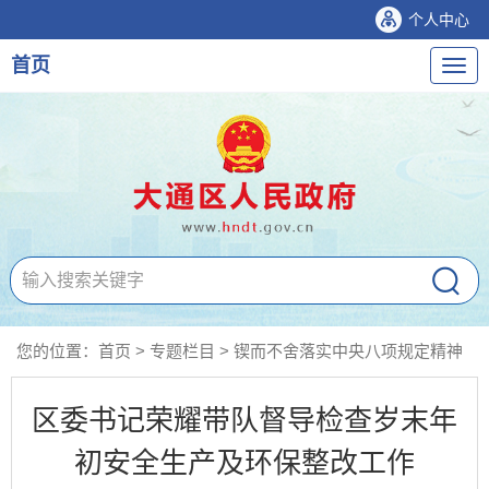
个人中心
首页
导
航
您的位置：
首页
>
专题栏目
>
锲而不舍落实中央八项规定精神
区委书记荣耀带队督导检查岁末年
初安全生产及环保整改工作