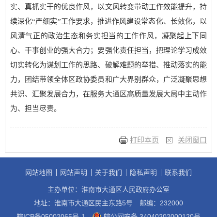
实、真抓实干的优良作风，以文风转变带动工作效能提升，持
续深化“严细实”工作要求，推进作风建设常态化、长效化，以
风清气正的政治生态和务实担当的工作作风，凝聚起上下同
心、干事创业的强大合力；要强化责任担当，把理论学习成效
切实转化为谋划工作的思路、破解难题的举措、推动落实的能
力，团结带领全体区政协委员和广大界别群众，广泛凝聚思想
共识、汇聚发展合力，在服务大通区高质量发展大局中主动作
为、担当尽责。
打印本页
关闭窗口
网站地图
网站声明
关于我们
隐私声明
联系我们
主办单位：淮南市大通区人民政府办公室
地址：淮南市大通区民主东路5号
邮编：232000
皖ICP备05002065号-1
皖公网安备 34040202000120号