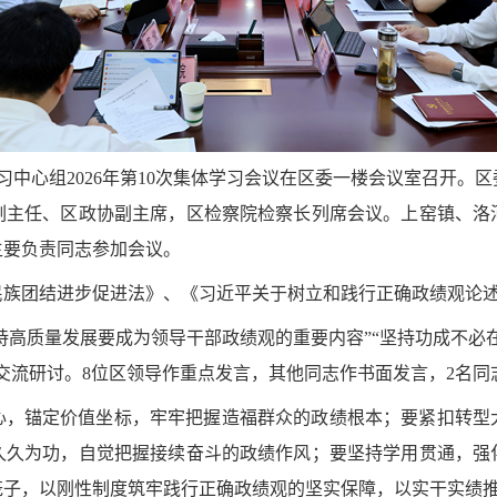
学习中心组2026年第10次集体学习会议在区委一楼会议室召开
副主任、区政协副主席，区检察院检察长列席会议。上窑镇、洛
主要负责同志参加会议。
民族团结进步促进法》、《习近平关于树立和践行正确政绩观论
坚持高质量发展要成为领导干部政绩观的重要内容”“坚持功成不必
展交流研讨。8位区领导作重点发言，其他同志作书面发言，2名
心，锚定价值坐标，牢牢把握造福群众的政绩根本；要紧扣转型
久久为功，自觉把握接续奋斗的政绩作风；要坚持学用贯通，强
笼子，以刚性制度筑牢践行正确政绩观的坚实保障，以实干实绩