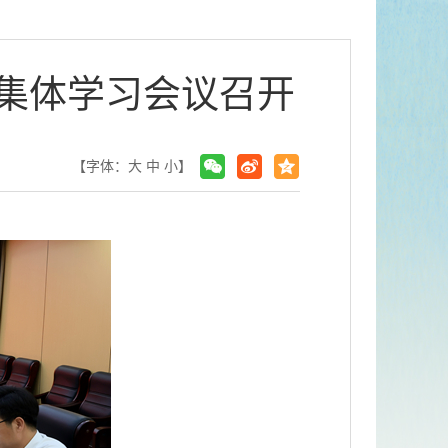
次集体学习会议召开
【字体：
大
中
小
】