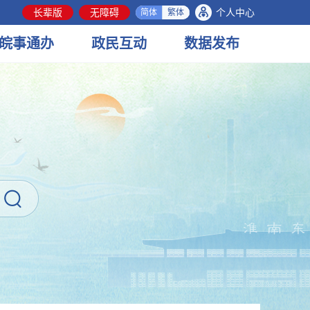
长辈版
无障碍
个人中心
简体
繁体
皖事
通办
政民
互动
数据
发布