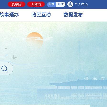
长辈版
无障碍
个人中心
简体
繁体
皖事
通办
政民
互动
数据
发布