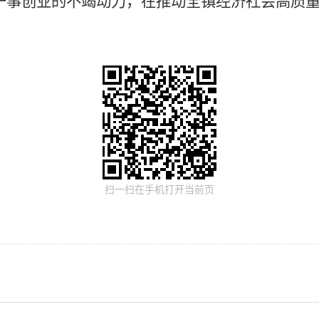
干事创业的不竭动力，在推动全镇经济社会高质
扫一扫在手机打开当前页