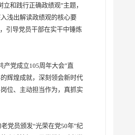
“树立和践行正确政绩观”主题，
深入浅出解读政绩观的核心要
题，引导党员干部在实干中锤炼
产党成立105周年大会”直
年的辉煌成就，深刻领会新时代
层岗位、主动担当作为，真抓实
的老党员颁发“光荣在党50年”纪