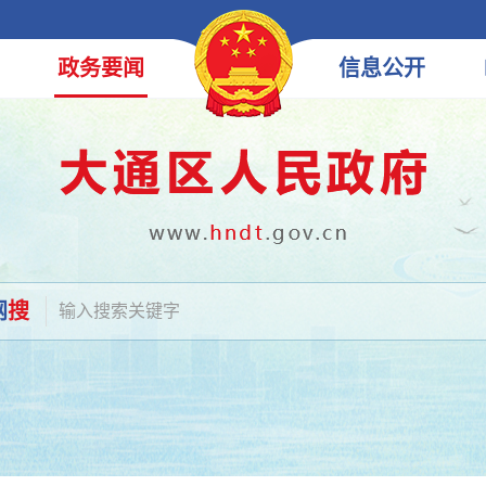
政务
要闻
信息
公开
网
搜