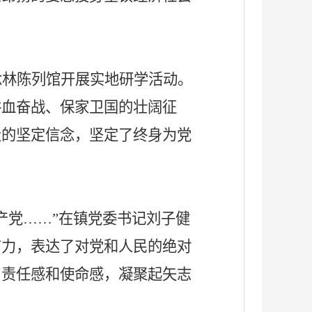
念林陈列馆开展实地研学活动。
浴血奋战、保家卫国的壮阔征
走的坚定信念，坚定了终身为党
产党……”在镇党委书记刘子健
有力，表达了对党和人民的绝对
、责任感和使命感，凝聚起矢志