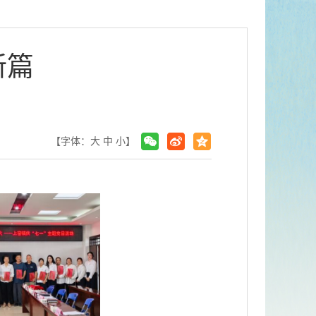
新篇
【字体：
大
中
小
】