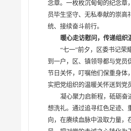
念章。一枚枚沉甸甸的纪念章
员毕生坚守、无私奉献的崇高
统、接续奋斗前行。
暖心走访慰问，传递组织
“七一”前夕，区委书记
到一户，区、镇领导都与党员
节日关怀，叮嘱他们保重身体
实把党组织的温暖关怀送到党
凝心聚力启新程，砥砺奋
想洗礼。通过追寻红色足迹、
向，在赓续血脉中汲取力量，