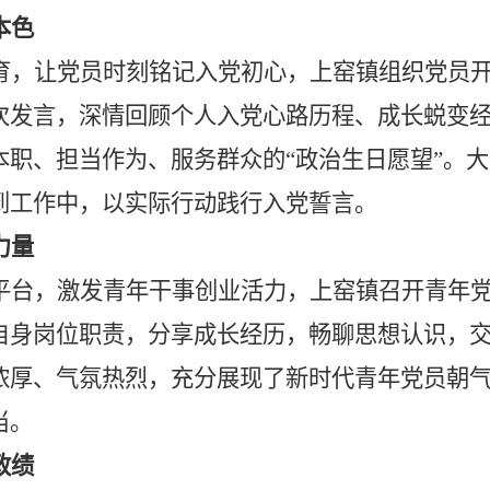
本色
育，让党员时刻铭记入党初心，上窑镇组织党员
次发言，深情回顾个人入党心路历程、成长蜕变
本职、担当作为、服务群众的
“政治生日愿望”。
到工作中，以实际行动践行入党誓言。
力量
平台，激发青年干事创业活力，上窑镇召开青年
自身岗位职责，分享成长经历，畅聊思想认识，
浓厚、气氛热烈，充分展现了新时代青年党员朝
当。
政绩