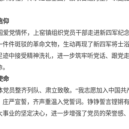
信仰
国爱党情怀，上窑镇组织党员干部走进新四军纪
一件件斑驳的革命文物，生动再现了新四军将士
足迹中接受精神洗礼，进一步筑牢听党话、跟党
命。
使命
体党员整齐列队、肃立致敬。
“我志愿加入中国共
、庄严宣誓，齐声重温入党誓词。铮铮誓言铿锵
大事业的坚定决心，进一步增强了党员的荣誉感