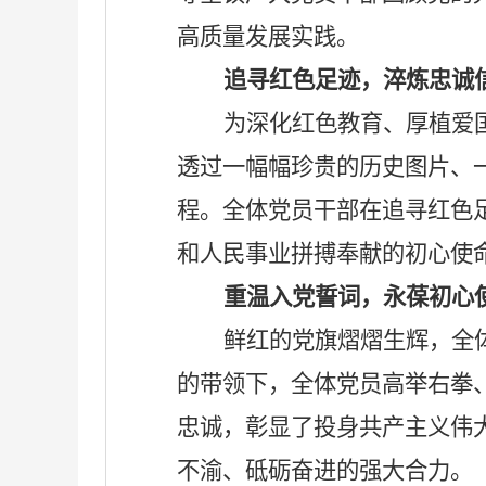
高质量发展实践。
追寻红色足迹，淬炼忠诚
为深化红色教育、厚植爱
透过一幅幅珍贵的历史图片、
程。全体党员干部在追寻红色
和人民事业拼搏奉献的初心使
重温入党誓词，永葆初心
鲜红的党旗熠熠生辉，全
的带领下，全体党员高举右拳
忠诚，彰显了投身共产主义伟
不渝、砥砺奋进的强大合力。