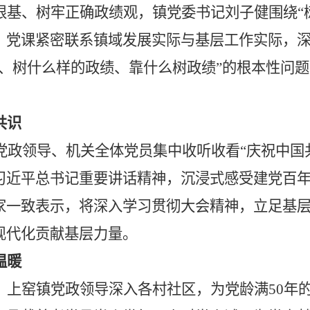
根基、树牢正确政绩观，镇党委书记刘子健围绕
。党课紧密联系镇域发展实际与基层工作实际，
树、树什么样的政绩、靠什么树政绩”的根本性问
。
共识
党政领导、机关全体党员集中收听收看“庆祝中国共
习近平总书记重要讲话精神，沉浸式感受建党百
家一致表示，将深入学习贯彻大会精神，立足基
现代化贡献基层力量。
温暖
。上窑镇党政领导深入各村社区，为党龄满
50年