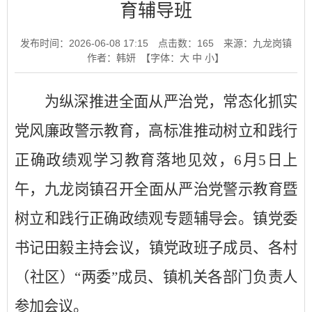
育辅导班
发布时间：2026-06-08 17:15
点击数：
165
来源：九龙岗镇
作者：韩妍
【字体：
大
中
小
】
为纵深推进全面从严治党，常态化抓实
党风廉政警示教育，高标准推动树立和践行
正确政绩观学习教育落地见效，
6月5日上
午
，九龙岗镇召开全面从严治党警示教育暨
树立和践行正确政绩观专题辅导会
。
镇党委
书记田毅主持会议，
镇党政班子成员、各村
（社区）
“两委”
成员
、镇
机关
各部门负责人
参加会议。