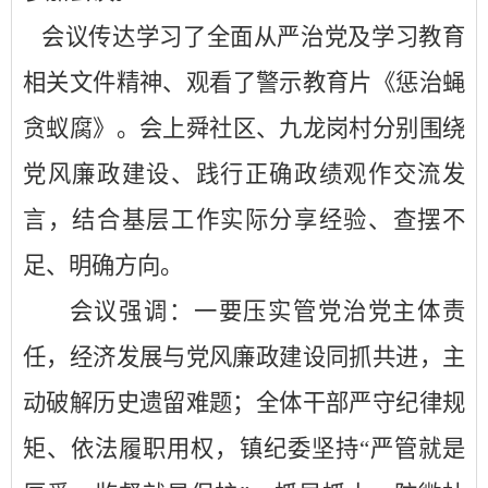
会议传达
学习了
全面从严治党及学习教育
相关文件
精神
、观看
了
警示教育片《惩治蝇
贪蚁腐》
。
会上舜社区、九龙岗村分别围绕
党风廉政建设、践行正确政绩观作交流发
言，结合基层工作实际分享经验、查摆不
足、明确方向
。
会议强调
：
一要压实管党治党主体责
任，经济发展与党风廉政建设同抓共进，主
动破解历史遗留难题；全体干部严守纪律规
矩、依法履职用权，镇纪委坚持
“严管就是