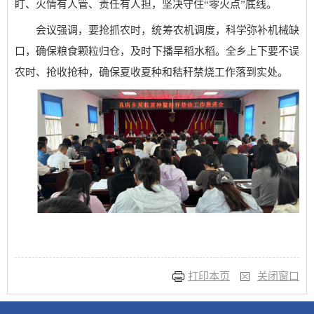
盯、火情有人管、责任有人担，坚决守住“零火点”底线。
会议强调，要抢抓农时，统筹农机调度，科学弥补机械缺
口，确保粮食颗粒归仓，及时下播旱稻水稻。全乡上下要不误
农时、抢收抢种，确保夏收夏种和秸秆禁烧工作落到实处。
打印本页
关闭窗口