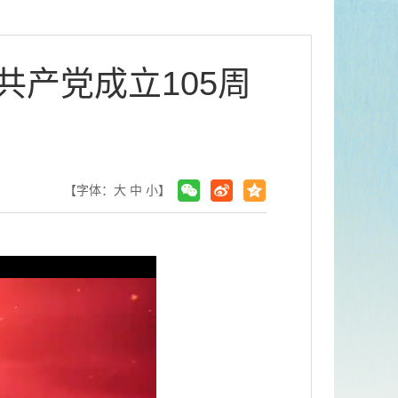
产党成立105周
【字体：
大
中
小
】