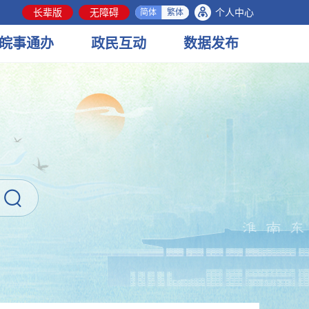
长辈版
无障碍
个人中心
简体
繁体
皖事
通办
政民
互动
数据
发布