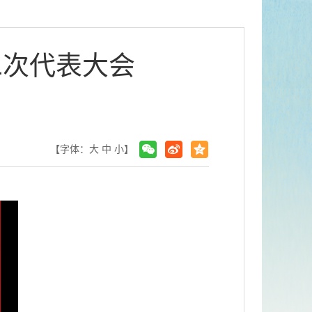
二次代表大会
【字体：
大
中
小
】