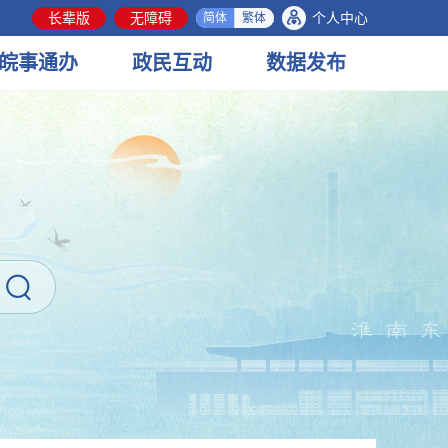
长辈版
无障碍
个人中心
简体
繁体
皖事
通办
政民
互动
数据
发布