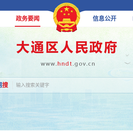
政务
要闻
信息
公开
网
搜