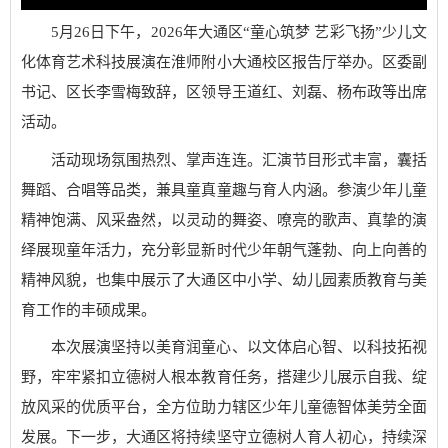
5月26日下午，2026年大通区“童心筑梦 艺彩飞扬”少儿文
化体育艺术科技展演在淮师附小大通校区报告厅举办。区委副
书记、区长李雪梅致辞，区领导王道红、刘磊、杨布政等出席
活动。
活动现场氛围热烈、掌声连连。汇演节目形式丰富，囊括
舞蹈、合唱等品类，兼具童真童趣与育人内涵。参演少年儿童
精神饱满、风采盎然，以灵动的舞姿、嘹亮的歌声、真挚的演
绎展现童年活力，充分彰显新时代少年朝气蓬勃、向上向善的
精神风貌，也集中展示了大通区中小学、幼儿园素质教育与美
育工作的丰硕成果。
本次展演坚持以美育润童心、以文体启心智、以科技拓视
野，牢牢紧扣立德树人根本教育任务，搭建少儿展示自我、绽
放风采的优质平台，全方位助力辖区少年儿童德智体美劳全面
发展。下一步，大通区将持续坚守立德树人育人初心，持续深