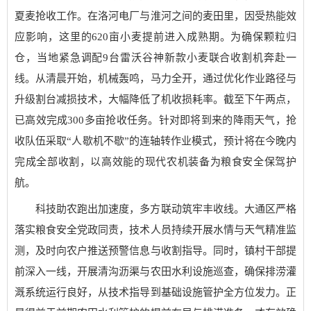
夏麦抢收工作。在洛河电厂与淮河之间的麦田里，因受热能效
应影响，这里的620亩小麦提前进入成熟期。为确保颗粒归
仓，当地紧急调配9台雷沃谷神新款小麦联合收割机奔赴一
线。从清晨开始，机械轰鸣，马力全开，通过优化作业路径与
升级割台减损技术，大幅降低了机收损耗率。截至下午两点，
已高效完成300多亩抢收任务。针对即将到来的降雨天气，抢
收队伍采取“人歇机不歇”的连轴转作业模式，预计将在今晚内
完成全部收割，以高效能的现代农机装备为粮食安全保驾护
航。
科技助农跑出加速度，多方联动筑牢丰收线。大通区严格
落实粮食安全党政同责，技术人员持续开展水情与天气精准监
测，及时向农户推送预警信息与收割指导。同时，镇村干部提
前深入一线，开展清沟沥渠与农田水利设施巡查，确保排涝灌
溉系统运行良好，从技术指导到基础设施管护全方位发力。正