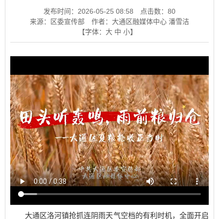
发布时间：2026-05-25 08:58
点击数：
80
来源：区委宣传部
作者：大通区融媒体中心 潘雪洁
【字体：
大
中
小
】
大通区洛河镇抢抓连阴雨天气空档的有利时机，全面开启