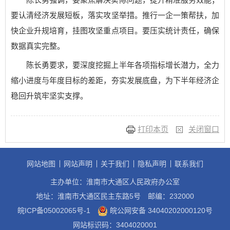
要认清经济发展短板，落实攻坚举措。推行一企一策帮扶，加
快企业升规培育，挂图攻坚重点项目。要压实统计责任，确保
数据真实完整。
陈长勇要求，要深度挖掘上半年各项指标增长潜力，全力
缩小进度与年度目标的差距，夯实发展底盘，为下半年经济企
稳回升筑牢坚实支撑。
打印本页
关闭窗口
网站地图
网站声明
关于我们
隐私声明
联系我们
主办单位：淮南市大通区人民政府办公室
地址：淮南市大通区民主东路5号
邮编：232000
皖ICP备05002065号-1
皖公网安备 34040202000120号
网站标识码：3404020001