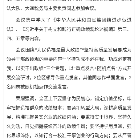
法大队、大通税务局主要负责同志参加会议。
会议集中学习了《中华人民共和国民族团结进步促进
法》、《习近平关于树立和践行正确政绩观论述摘编》第三、
四、五章等内容。
会议围绕“为民造福是最大政绩”“坚持高质量发展要成为
领导干部政绩观的重要内容”“坚持功成不必在我、功成必定有
我，以实干出政绩”三个专题，以“重点发言+随机点名”方式开
展交流研讨。8位区领导作重点发言，其他同志作书面发言，2
名同志被随机抽点作交流发言。
荣耀强调，全区上下要坚守为民初心，锚定价值坐标，牢
牢把握造福群众的政绩根本；要紧扣转型大局，深耕高质量发
展，精准把握务实兴业的政绩内涵；要秉持实干境界，坚持久
久为功，自觉把握接续奋斗的政绩作风；要坚持学用贯通，强
化思想淬炼，以知行合一校准干事创业的行动方向；要从严管