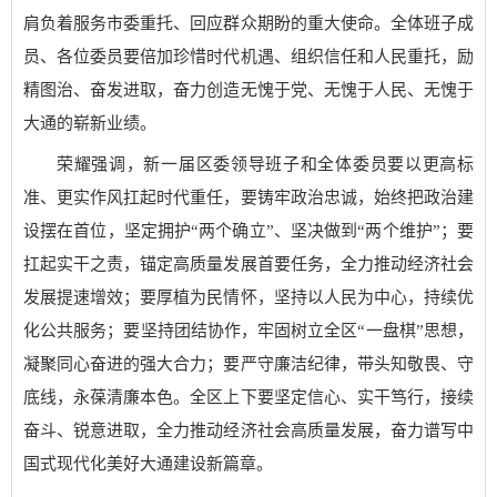
肩负着服务市委重托、回应群众期盼的重大使命。全体班子成
员、各位委员要倍加珍惜时代机遇、组织信任和人民重托，励
精图治、奋发进取，奋力创造无愧于党、无愧于人民、无愧于
大通的崭新业绩。
荣耀强调，新一届区委领导班子和全体委员要以更高标
准、更实作风扛起时代重任，要铸牢政治忠诚，始终把政治建
设摆在首位，坚定拥护“两个确立”、坚决做到“两个维护”；要
扛起实干之责，锚定高质量发展首要任务，全力推动经济社会
发展提速增效；要厚植为民情怀，坚持以人民为中心，持续优
化公共服务；要坚持团结协作，牢固树立全区“一盘棋”思想，
凝聚同心奋进的强大合力；要严守廉洁纪律，带头知敬畏、守
底线，永葆清廉本色。全区上下要坚定信心、实干笃行，接续
奋斗、锐意进取，全力推动经济社会高质量发展，奋力谱写中
国式现代化美好大通建设新篇章。