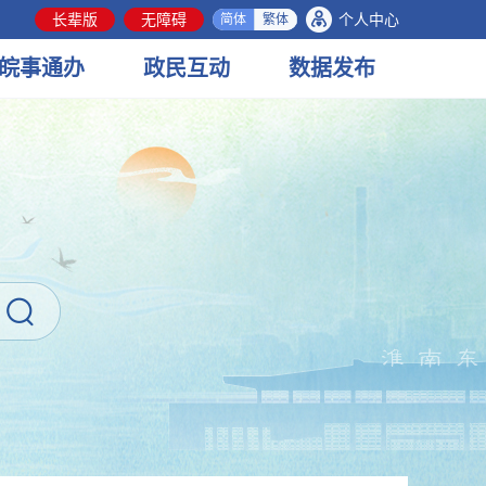
长辈版
无障碍
个人中心
简体
繁体
皖事
通办
政民
互动
数据
发布