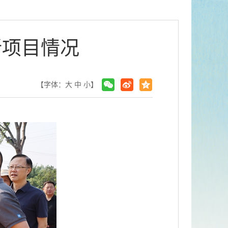
新项目情况
【字体：
大
中
小
】