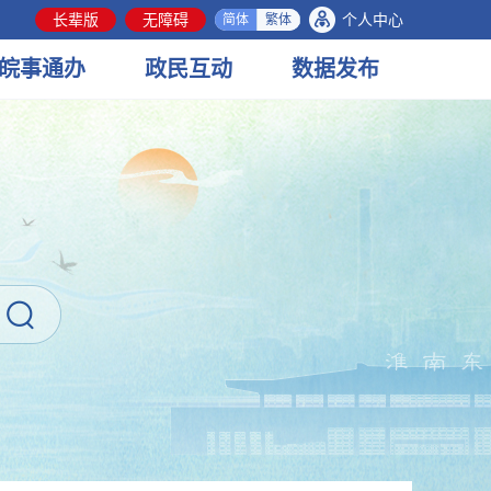
长辈版
无障碍
个人中心
简体
繁体
皖事
通办
政民
互动
数据
发布