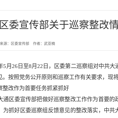
区委宣传部关于巡察整改
来源：区委宣传部
作者：武亚楠
年
5
月
26
日至
8
月
22
日，
区
委第
二
巡察组对中共大
见。
按照党务公开原则和巡察工作有关要求，现
察整改作为首要任务抓紧抓好
大通区委宣传部把做好巡察整改工作作为首要的
。为抓好区委巡察组反馈
意见的整改落实，中共