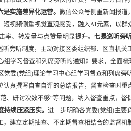
六
是实施差异化运营。
微信公众号侧重新闻报道
；短视频侧重视觉直观感受，融入
AI元素，以
击率、转发量与点赞量明显提升。
七
是巡听旁
巡听旁听制度，主动对接区委组织部、区直机关
心组学习督查和列席旁听的通知》要求，全面梳理
区党委(党组)理论学习中心组学习督查和列席旁
位认真撰写自查自评的总结报告，督查
检查
时重
规范、研讨次数不够”等问题，纳入督查重点，督
度持续压紧压实。
进一步明确各党委
(党组)主
工，建立定期抽查、不定期督查相结合的监督机