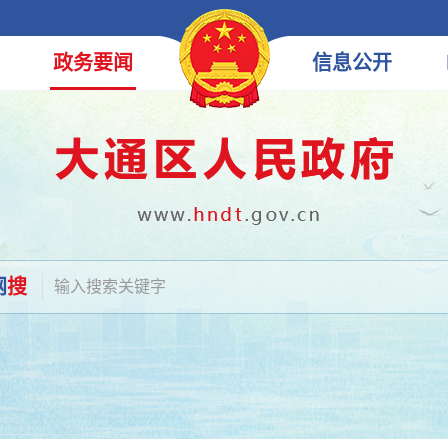
政务
要闻
信息
公开
网
搜