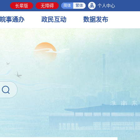
长辈版
无障碍
个人中心
简体
繁体
皖事
通办
政民
互动
数据
发布