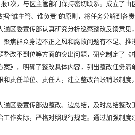
汇报
1
次，与
区
主管部门保持密切联系。成立了由
依据
“谁主管、谁负责”的原则，将任务分解到各
责
大通区委宣传部认真研究分析巡察整改反馈意见
、聚焦群众身边不正之风和腐败问题有不足、推
题整改不到位
等方面的突出问题，研究制定了
《
方案
》
，
明确了整改具体内容，列出整改任务清
限和责任单位、责任人，建立整改台账销账制度
大通区委宣传部边整改、边总结，及时总结整改
合工作实际，严格对照现行规定。通过加强制度