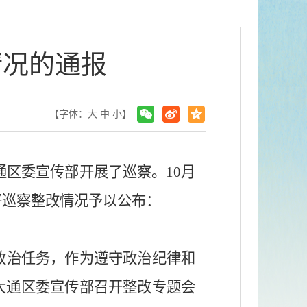
情况的通报
【字体：
大
中
小
】
通区委宣传部开展了巡察。
10
月
将巡察整改情况予以公布：
政治任务，作为遵守政治纪律和
大通区委宣传部召开整改专题会