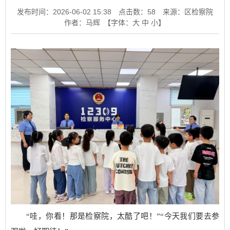
发布时间：2026-06-02 15:38
点击数：
58
来源：区检察院
作者：马辉
【字体：
大
中
小
】
“哇，你看！那是检察院，太酷了吧！”“今天我们要去参