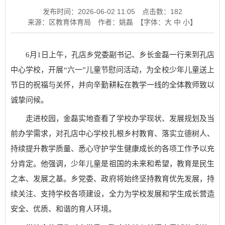
发布时间：2026-06-02 11:05
点击数：
182
来源：区教育体育局
作者：姚磊
【字体：
大
中
小
】
6月1日上午，孔店乡党委副书记、乡长金磊一行来到孔店
中心学校，开展“六一”儿童节慰问活动，为全校少年儿童送上
节日的祝福与关怀，并向辛勤耕耘在教学一线的全体教师致以
诚挚问候。
走进校园，金磊实地查看了学校办学现状、发展规划及当
前办学需求，对孔店中心学校扎根乡村教育、落实立德树人、
持续提升教学质量、悉心守护学生健康成长的各项工作予以充
分肯定。他强调，少年儿童是祖国的未来和希望，教育是民生
之本、发展之基。乡党委、政府将始终坚持教育优先发展，持
续关注、支持学校各项建设，全力为学校发展和学生成长营造
安全、优质、和谐的育人环境。