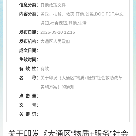
信息分类：
其他政策文件
内容分类：
民政、扶贫、救灾,其他,公民,DOC,PDF,中文,
通知,社会保障,其他,生活
发布日期：
2025-09-10 12:16
发布机构：
大通区人民政府
成文日期：
生效时间：
有
效
性：
有效
名
称：
关于印发《大通区“物质+服务”社会救助改革
实施方案》的通知
点
击
量：
文
号：
关
键
词：
关于印发《大通区“物质+服务”社会