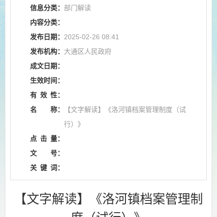
信息分类：
部门解读
内容分类：
发布日期：
2025-02-26 08:41
发布机构：
大通区人民政府
成文日期：
生效时间：
有
效
性：
名
称：
【文字解读】《洛河镇档案管理制度（试
行）》
点
击
量：
文
号：
关
键
词：
【文字解读】《洛河镇档案管理制