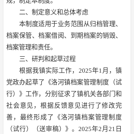
规
，制定本制度
。
二、
制定意义和总体考虑
本制度适用于业务范围从归档管理、
档案保管、档案借阅、到期档案的销毁、
档案管理和责任。
三、
研判和起草过程
根据我镇实际工作，
202
5
年
1
月，镇
党政办起
草了
《
洛河镇
档案管理制度
（
试
行）
》
工作，
分别征求了镇机关各部门和
社会意见，根据反馈意见进行了修改完
善，最终形成了《
洛河镇
档案管理制度
（
试行）
（送审稿）
》。
202
5
年
2
月
21
日