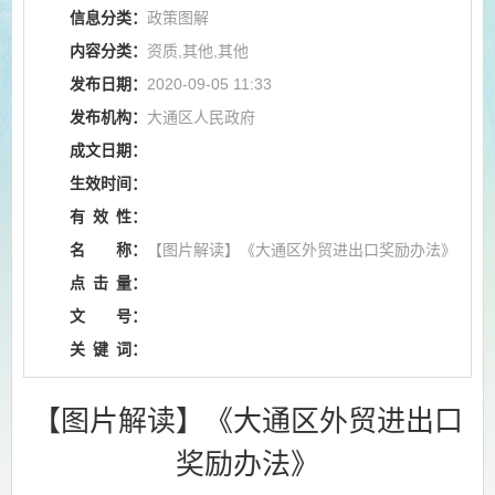
信息分类：
政策图解
内容分类：
资质,其他,其他
发布日期：
2020-09-05 11:33
发布机构：
大通区人民政府
成文日期：
生效时间：
有
效
性：
名
称：
【图片解读】《大通区外贸进出口奖励办法》
点
击
量：
文
号：
关
键
词：
【图片解读】《大通区外贸进出口
奖励办法》