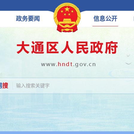
政务
要闻
信息
公开
网
搜