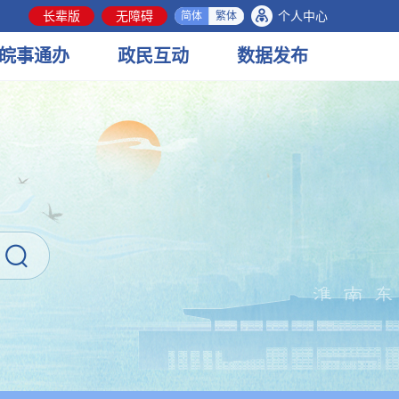
长辈版
无障碍
个人中心
简体
繁体
皖事
通办
政民
互动
数据
发布