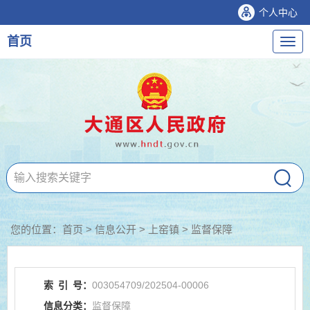
个人中心
首页
导
航
您的位置：
首页
>
信息公开
> 上窑镇
>
监督保障
索
引
号：
003054709/202504-00006
信息分类：
监督保障