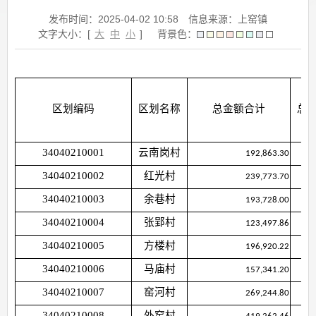
发布时间：2025-04-02 10:58
信息来源：上窑镇
文字大小：[
大
中
小
]
背景色：
区划编码
区划名称
总金额合计
总
34040210001
云南岗村
192,863.30
34040210002
红光村
239,773.70
34040210003
余巷村
193,728.00
34040210004
张郢村
123,497.86
34040210005
方楼村
196,920.22
34040210006
马庙村
157,341.20
34040210007
窑河村
269,244.80
34040210008
外窑村