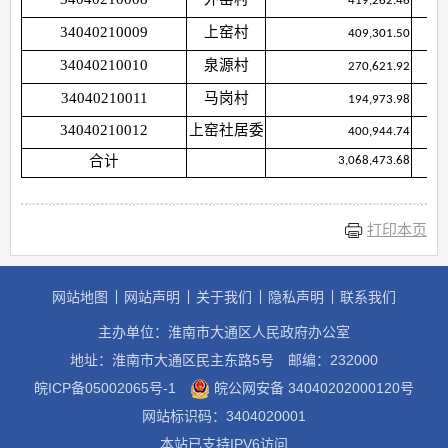
419,262.46
34040210009
上窑村
409,301.50
34040210010
泉源村
270,621.92
34040210011
马岗村
194,973.98
34040210012
上窑社居委
400,944.74
合计
3,068,473.68
打印本页
网站地图
网站声明
关于我们
隐私声明
联系我们
主办单位：淮南市大通区人民政府办公室
地址：淮南市大通区民主东路5号
邮编：232000
皖ICP备05002065号-1
皖公网安备 34040202000120号
网站标识码：3404020001
本站已支持IPV6访问